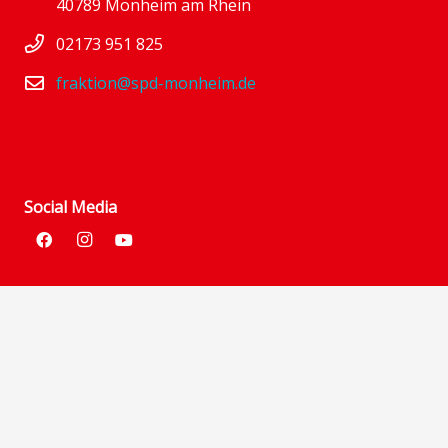
40789 Monheim am Rhein
02173 951 825
fraktion@spd-monheim.de
Social Media
Links:
SPD im Kreis Mettmann
SPD in NRW
SPD im Bund