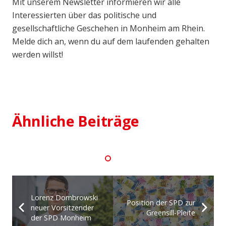
Mit unserem Newsletter informieren wir alle
Interessierten über das politische und
gesellschaftliche Geschehen in Monheim am Rhein.
Melde dich an, wenn du auf dem laufenden gehalten
werden willst!
18. Dezember 2024
SPD Kandidat für Bundestagswahl
aufgestellt
Ähnliche Beiträge
Lorenz Dombrowski
Position der SPD zur
neuer Vorsitzender
Greensill-Pleite
der SPD Monheim