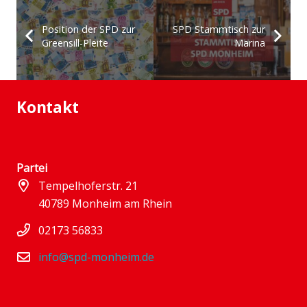
Position der SPD zur
SPD Stammtisch zur
Greensill-Pleite
Marina
Kontakt
Partei
Tempelhoferstr. 21
40789 Monheim am Rhein
02173 56833
info@spd-monheim.de