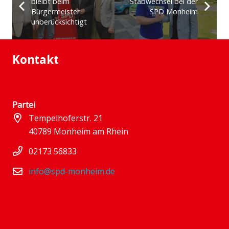
bleibt beim
Stabwechsel bei der
Bürgermeister
SPD Monheim
unberücksichtigt
Kontakt
Partei
Tempelhoferstr. 21
40789 Monheim am Rhein
02173 56833
info@spd-monheim.de