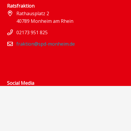
Ratsfraktion
Rathausplatz 2
40789 Monheim am Rhein
02173 951 825
fraktion@spd-monheim.de
Social Media
Links:
SPD im Kreis Mettmann