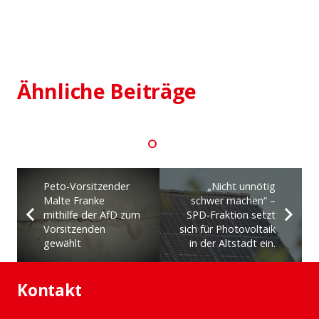
27. Juni 2026
SPD-Fraktionsspitze: „Wir müssen
die Fehler der Vergangenheit
aufarbeiten“
Ähnliche Beiträge
Peto-Vorsitzender
„Nicht unnötig
Malte Franke
schwer machen“ –
mithilfe der AfD zum
SPD-Fraktion setzt
Vorsitzenden
sich für Photovoltaik
gewählt
in der Altstadt ein.
Kontakt