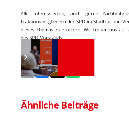
Alle Interessierten, auch gerne Nichtmitgl
Fraktionsmitgliedern der SPD im Stadtrat und Ve
dieses Themas zu erörtern. ‚Wir freuen uns auf 
des SPD-Vorstands.
Diesen Beitrag teilen:
15. J
26. August 2020
SPD
Stammtisch mit
Bür
Ähnliche Beiträge
Alexander Schumacher
mit