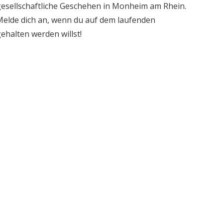
esellschaftliche Geschehen in Monheim am Rhein.
elde dich an, wenn du auf dem laufenden
ehalten werden willst!
10. März 2020
SPD Einladung zum
Workshop
Kommunalwahl