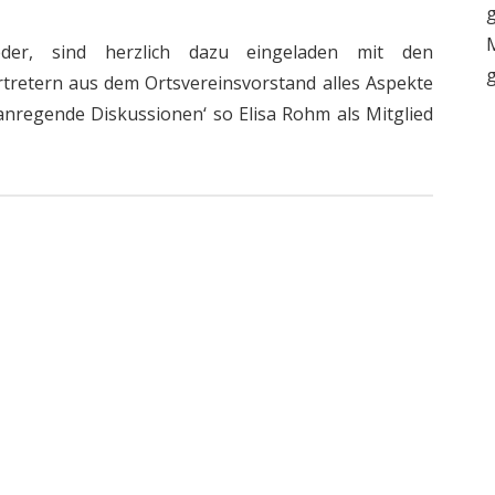
g
M
ieder, sind herzlich dazu eingeladen mit den
g
rtretern aus dem Ortsvereinsvorstand alles Aspekte
anregende Diskussionen‘ so Elisa Rohm als Mitglied
uli 2020
25. Juni 2020
Schumacher
gersprechstunde
unterstützt NaBu-
 Stefanie Rohm
Petition