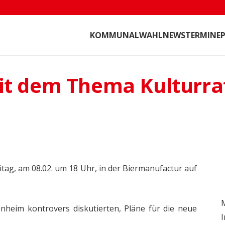
KOMMUNALWAHL
NEWS
TERMINE
P
t dem Thema Kulturraf
itag, am 08.02. um 18 Uhr, in der Biermanufactur auf
M
onheim kontrovers diskutierten, Pläne für die neue
I