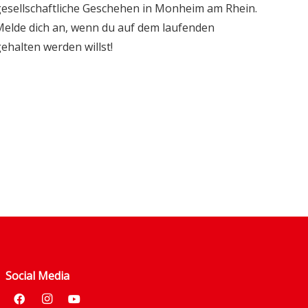
esellschaftliche Geschehen in Monheim am Rhein.
elde dich an, wenn du auf dem laufenden
ehalten werden willst!
30. Juni 2024
Christian Steinacker als
ssen
SPD-Chef in Monheim
bestätigt
Social Media