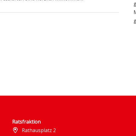
g
M
g
Dezember 2024
26. November 2024
 Kandidat für
destagswahl
SPD steht geschlo
estellt
hinter Wienecke
Ratsfraktion
Rathausplatz 2