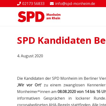
02173 56833
info@spd-monheim.de
SPD Kandidaten Ber
4. August 2020
Die Kandidaten der SPD Monheim im Berliner Vie
‚Wir vor Ort‘
zu einem zwanglosen Kennenlern
Monheimer*innen am
08.08.2020 von 14 bis 16 U
informativen Gesprächen in lockerer Runde
coronabedingten AHA-Regeln stattfinden. Alle Int