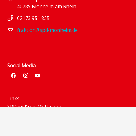
40789 Monheim am Rhein
02173 951 825
fraktion@spd-monheim.de
Social Media
Links:
SPD im Kreis Mettmann
SPD in NRW
SPD im Bund