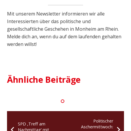
Mit unserem Newsletter informieren wir alle
Interessierten über das politische und
gesellschaftliche Geschehen in Monheim am Rhein.
Melde dich an, wenn du auf dem laufenden gehalten
werden willst!
27. Juni 2026
SPD-Fraktionsspitze: „Wir müssen
die Fehler der Vergangenheit
aufarbeiten“
Ähnliche Beiträge
Politischer
SPD ‚Treff am
Aschermittwoch:
Nachmittag‘ mit