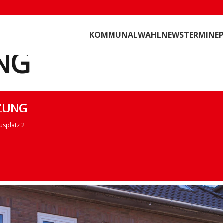
 FEBRUAR 2022 17:00
22. JUNI 2022 17:00
KOMMUNALWAHL
NEWS
TERMINE
P
NG
ZUNG
usplatz 2