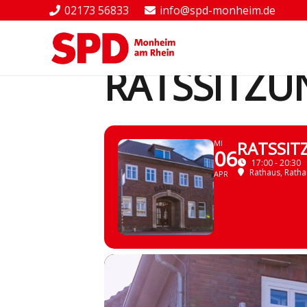
02173 56833
info@spd-monheim.de
THIS IS A REPEATING EVENT
16.
RATSSITZU
RATSSIT
MI
06
17:00 - 20:30
Rathaus
, Ratha
APR